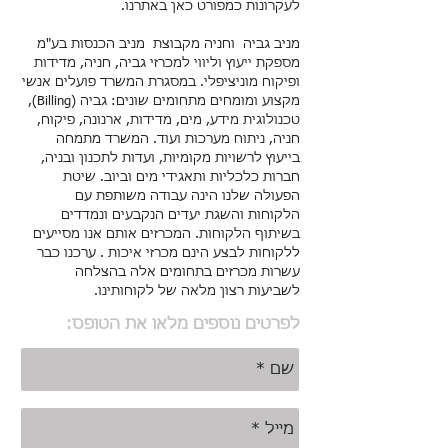
לעקרונות
כמפורט כאן באתרנו.
מניב גביה וחניה מקבוצת מניב הכנסות בע"מ
מספקת ייעוץ וליווי למכרזי גביה, חניה, מדידות
ופיקוח מוניציפלי. במסגרת המשרד פועלים אנשי
מקצוע ומומחים מתחומים שונים: גביה (Billing),
טכנולוגית מידע, מים, מדידות, ארנונה, פיקוח,
חניה, ניתוח מערכות ועוד. המשרד מתמחה
בייעוץ לרשויות מקומיות, ועדות לתכנון ובניה,
חברות כלכליות ותאגידי מים וביוב. שיטת
הפעולה שלנו הינה עבודה משותפת עם
הלקוחות והשגת יעדים הנקבעים ונמדדים
בשיתוף הלקוחות. המכרזים אותם אנו מסייעים
ללקוחות לבצע הינם מכרזי איכות . ערכנו כבר
עשרות מכרזים בתחומים אלה בהצלחה
לשביעות רצון מלאה של
לקוחותינו
.
לפרטים נוספים מלאו את הטופס: