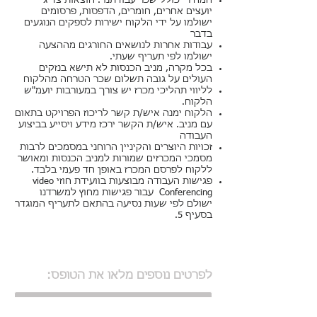
המחיר כולל שכר עבודתנו . הוצאות צד ג'
יועצים אחרים, חומרים, הדפסות, פרסומים
ישולמו על ידי הלקוח ישירות לספקים הנוגעים
בדבר
עבודות אחרות לנושאים החורגים מההצעה
ישולמו לפי תעריף שעתי.
בכל מקרה, מניב הכנסות לא תישא בנזקים
העולים על גובה תשלום שכר הטרחה מהלקוח
לליווי תהליכי מכרז יש צורך במעורבות יועמ"ש
הלקוח.
הלקוח ימנה איש/ת קשר לריכוז הפרויקט בתאום
עם מניב. איש/ת הקשר ירכז מידע ויסייע בביצוע
העבודה
זכויות היוצרים והקיניין הרוחני במסמכים לרבות
מסמכי המכרזים שמורות למניב הכנסות ומאושר
ללקוח לפרסם המכרז באופן חד פעמי בלבד.
פגישות העבודה מבוצעות בוועידת חוזי video
Conferencing עבור פגישות מחוץ למשרדנו
ישולם לפי שעות נסיעה בהתאם לתעריף המוגדר
בסעיף 5.
לפרטים נוספים מלאו את הטופס: