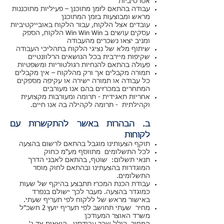
אסרטיביות
עבודה בהתאם לזמן מתוכנן – פעיליות מתוכננות
מראש ומבוצעות בזמן המתוכנן
עובדים אצל הלקוח, עבור הלקוח באובייקטיביות
עסקים עושים ב Win Win Win הלקוח, הספק
ומניב יצאו נשכרים מהעבודה
שיתוף מלא של נציגי הלקוח בתהליכי העבודה
שקיפות מיירבית בכל הנושאים הרלוונטיים
פעולה בהתאם להנחיות רגולטוריות ומשפטיות
תמורה מקבלים אך ורק מהלקוח – אין מקבלים
כל עבודה או תמורה ישירה או עקיפה מספקים
המתחרים במכרזים בהם אנו מעורבים
אחריות תאגידית - תרומה ומעורבות מקצועית
וקהילתית - תרומה לקהילה בה אנו חיים.
ב. הבהרות באשר להתקשרות עם
לקוחות
תוקף הצעותינו מוגבל בהתאם לרשום בהצעה
לכל התשלומים מתווסף מע"מ כחוק
תנאי תשלום: שוטף, בהתאם לאבני הדרך
המוגדרות בהצעתינו ובהתאם לחוק מוסר
התשלומים.
עבודת הכנת המכרז תתבצע בהיקף של שעות
כמוגדר בהצעה. מעבר לכך ישולם בנפרד
באישור מראש של ללקוח לפי תעריף שעתי.
מחיר שעתי תחושב לפי תעריף יועץ 2 חשכ"ל
משרד האוצר המעודכן