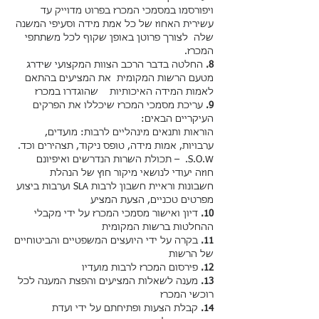
ויפורסמו במסמכי המכרז בפרוט מדוייק עד
עשירית האחוז של כל אמת מידה וסעיפי המשנה
שלה לצורך פרוטן באופן שקוף לכל משתתפי
המכרז.
8.
החלטה בדבר הרכב הצוות המקצועי שידרג
מטעם הרשות המקומית את המציעים בהתאם
לאמות המידה האיכותיות שהוגדרו במכרז
9.
עריכת מסמכי המכרז שיכללו את הפרקים
העיקריים הבאים:
הוראות ותנאים מינהליים לרבות: מועדים,
ערבויות, אמות מידה, טופס ניקוד, תצהירים וכד.
S.O.W. – תכולת השרות הנדרשים ואיפיונם
חוזה יעודי לנושאי מיקור חוץ של הנהלת
חשבונות וראיית חשבון לרבות SLA וערבות ביצוע
מפרטים טכניים, הצעת המציע
10.
דיון ואישור מסמכי המכרז על ידי מקבלי
ההחלטות ברשות המקומית
11.
בקרה על ידי היועצים המשפטיים והביטוחיים
של הרשות
12.
פירסום המכרז לרבות מועדיו
13.
מענה לשאלות המציעים והפצת המענה לכל
רוכשי המכרז
14.
קבלת הצעות ופתיחתם על ידי ועדת