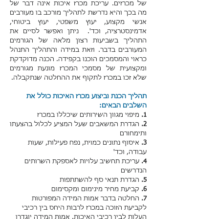
של מכרזים. עריכת
מכרז איכות
אינה דבר של
מה בכך והיא נדרשת לתהליך מורכב בו מעורבים
אנשי מקצוע, יעוץ משפטי, יעוץ ביטוחי,
אדמינסטרציה, וכד'. ניתן ואפשר לסיים את
התהליך בשביעות רצון מלאה של הגורמים
המעורבים בדבר. וזאת במידה והתהליך התנהל
כראוי והמסמכים הוכנו בקפידה. הכנה מדוקדקת
ומקצועית של מסמכי המכרז מונעת מגורמים
שלא זכו במכרז לתקוף את ההחלטה שנתקבלה.
תהליך הכנת וביצוע מכרז האיכות כולל את
השלבים הבאים:
1.
מיפוי מגוון השירותים שיכללו במכרז
2.
הגדרת המשאבים שעל המציע לכלול בהצעתו
ותימחורם
3.
איסוף נתונים כמוית, נפח פעילות, שעות
עבודה, וכד'
4.
עריכת תחשיב עלויות לאספקת השרותים
הנדרשים
5.
הגדרת תנאי סף להשתתפות
6.
קביעת מחיר מינימום ומקסימום
7.
החלטה בדבר אמות המידה המפורטות
לקביעת הזוכה במכרז לרבות היחס בין רכיבי
העלות לבין רכיבי האיכות. אמות המידה יוגדרו