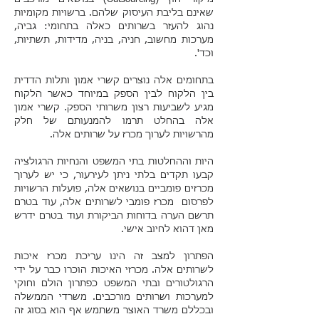
שאינם בליבת העיסוק שלהם. ברשויות מקומיות
נהוג להעזר בשרותים כאלה בתחומי: גביה,
מערכות מחשוב, חניה, בניה, מדידות, תשתיות,
וכד'.
בתחומים אלה נוצרים קשרי אמון ותלות הדדית
בין הלקוח לבין הספק במיוחד כאשר הלקוח
מגיע לשביעות רצון משרותי הספק. קשרי אמון
אלה בהחלט תרמו להמנעותם של חלק
מהרשויות לערוך מכרז על שרותים אלה.
היות וההחלטות בתי המשפט והנחיות הרגולציה
קבעו תקדים בלתי ניתן לעירעור, כי יש לערוך
מכרזים פומביים בנושאים אלה, פועלות הרשויות
לפרסום מכרז פומבי לשרותים אלה, עוד בטרם
תרשם הערה בדוחות הביקורת ועוד בטרם ידרש
מאן דהוא לחיוב אישי.
הפתרון למצב זה הינו עריכת
מכרז איכות
לשרותים אלה.
מכרזי האיכות
הוכרו כבר על ידי
הרגולטורים ובתי המשפט כפתרון הולם וחוקי
למערכות ושרותים מורכבים. משרדי הממשלה
ובכללם משרד האוצר משתמש אף הוא בסוג זה