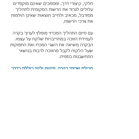
חלקי, קיצורי דרך, ומסמכים שאינם מוקפדים
עלולים לגרור את הרשות המקומית לתהליך
מסורבל, מכאיב ולחייב תוצאות שאינן הולמות
את צרכי הרשות.
עם סיום התהליך המכרזי מומלץ לערוך בקרה
לעמידת הזוכה במחוייבויות שלקח על עצמו.
הבקרה משיאה את השגי המכרז ואת התפוקות
שעל הלקוח לקבל מהזוכה לרבות בנושאי
התחשבנות כספית.
חבילת שרותי בקרה, פיקוח וליווי כוללת בדרך
כלל (מחוייבות על פי מסמכי ההתקשרות):
1.
דיון, עדכון ואישור תוכניות העבודה לביצוע.
2.
פיקוח בדבר עמידה ומימוש תוכנית העבודה
שסוכמה ושאר המחויבויות במכרז.
3.
פגישת בקרה חודשית עם צוות ההגוי מטעם
הלקוח
4.
עריכת בדיקות קבלה לשרותים.
5.
לווי, בקרה ויעוץ שוטפים לתאגיד בדבר
עמידת הזוכה בהתחייבויותיו.
6.
בקרת חשבונות תקופתיים וחלקיים שמנפיק
הספק בגין עבודתו