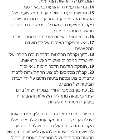
המכרזים של הרשות המקומית
14.
בדיקת עמידת ההצעות בתנאי הסף
15.
פגישות הערכה של הועדה המקצועית של
הרשות המקומית עם המציעים במכרז ורישום
ניקוד המציעים בהתאם לטופס שהוגדר ופורסם
מראש במסמכי המכרז.
16.
ריכוז נתוני האיכות ועריכתם במסמך מרכז
17.
אישור ניקוד האיכות על ידי הועדה
המקצועית
18.
דיון וקבלת החלטות בדבר הזוכה במכרז על
ידי ועדת המכרזים ואישור ראש הראשות.
19.
הנפקת הודעות הדבר הזכיה / אי זכיה
20.
קבלת מסמכים לביצוע ההתקשרות לרבות
ערבות ביצוע ונספח ביטוח חתום על ידי חברת
הביטוח של המציע.
21.
עידכון מסמכי החוזה במקרה שחל בהם
שינוי כתוצאה מתהליך השאלות וההבהרות.
ביצוע חתימות והתקשרות
כמפורט,
מכרז האיכות
הינו תהליך מורכב אותו
יש לבצע בקפדנות ובמקצוענות שלב אחר שלב.
הקפדה מדוקדקת על פרטים ושלבים תסייע
לביצוע תהליך איכותי ולהגעה לשביעות רצון של
הרשות המקומית ושל הגורמים האחרים. ניהול