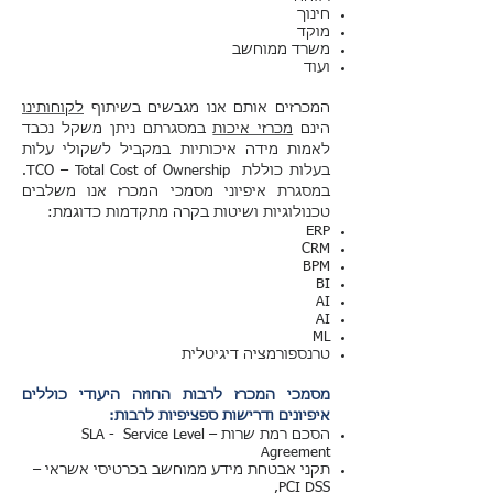
חינוך
מוקד
משרד ממוחשב
ועוד
המכרזים אותם אנו מגבשים בשיתוף
לקוחותינו
הינם
מכרזי איכות
במסגרתם ניתן משקל נכבד
לאמות מידה איכותיות במקביל לשקולי עלות
בעלות כוללת
TCO – Total Cost of Ownership
.
במסגרת איפיוני מסמכי המכרז אנו משלבים
טכנולוגיות ושיטות בקרה מתקדמות כדוגמת:
ERP
CRM
BPM
BI
AI
AI
ML
טרנספורמציה דיגיטלית
מסמכי המכרז לרבות החוזה היעודי כוללים
איפיונים ודרישות ספציפיות לרבות:
הסכם רמת שרות – SLA - Service Level
Agreement
תקני אבטחת מידע ממוחשב בכרטיסי אשראי –
PCI DSS,