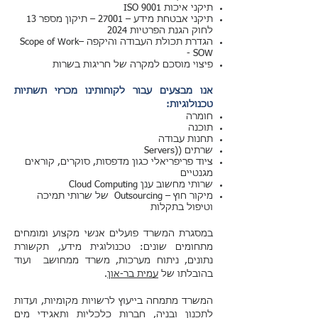
תיקני איכות ISO 9001
תיקני אבטחת מידע – 27001 – תיקון מספר 13
לחוק הגנת הפרטיות 2024
הגדרת תכולת העבודה והיקפה –Scope of Work
- SOW
פיצוי מוסכם למקרה של חריגות בשרות
אנו מבצעים עבור לקוחותינו מכרזי תשתיות
טכנולוגיות:
חומרה
תוכנה
תחנות עבודה
שרתים ((Servers
ציוד פריפריאלי כגון מדפסות, סוקרים, קוראים
מגנטיים
שרותי מחשוב ענן Cloud Computing
מיקור חוץ – Outsourcing של שרותי תמיכה
וטיפול בתקלות
במסגרת המשרד פועלים אנשי מקצוע ומומחים
מתחומים שונים: טכנולוגית מידע, תקשורת
נתונים, ניתוח מערכות, משרד ממחושב ועוד
בהובלתו של
עמית בר-און
.
המשרד מתמחה בייעוץ לרשויות מקומיות, ועדות
לתכנון ובניה, חברות כלכליות ותאגידי מים